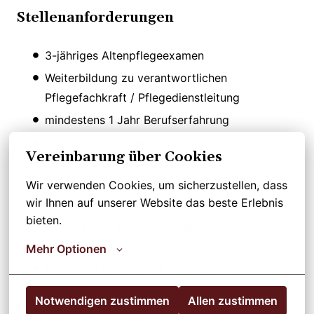
Stellenanforderungen
3-jähriges Altenpflegeexamen
Weiterbildung zu verantwortlichen
Pflegefachkraft / Pflegedienstleitung
mindestens 1 Jahr Berufserfahrung
Empathie sowie ein wertschätzender,
Vereinbarung über Cookies
kooperativer Führungsstil
Hohes Qualitätsbewusstein und strukturierte
Wir verwenden Cookies, um sicherzustellen, dass 
wir Ihnen auf unserer Website das beste Erlebnis 
Arbeitsweise
bieten.
Offenheit für persönliche und fachliche
Weiterbildung
Mehr Optionen
Freude an Fürsorge für hilfsbedürftige
Menschen
Notwendigen zustimmen
Allen zustimmen
Führerschein