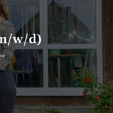
(m/w/d)
ung