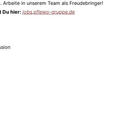
n. Arbeite in unserem Team als Freudebringer!
 Du hier:
jobs.pflewo-gruppe.de
ssion